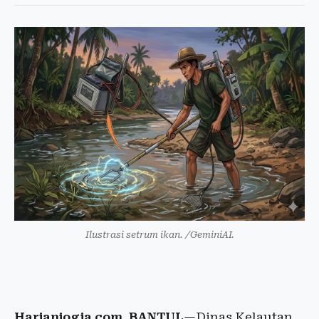
Ilustrasi setrum ikan. /GeminiAI.
Harianjogja.com, BANTUL
—Dinas Kelautan