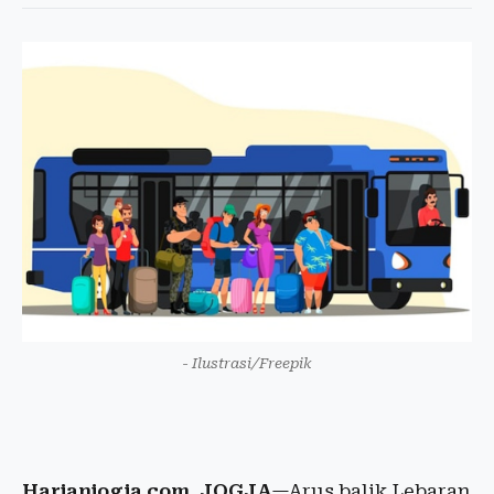
- Ilustrasi/Freepik
Harianjogja.com, JOGJA
—Arus balik Lebaran