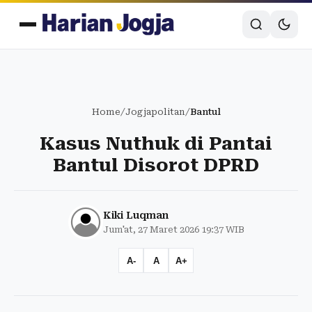
Home
/
Jogjapolitan
/
Bantul
Kasus Nuthuk di Pantai
Bantul Disorot DPRD
Kiki Luqman
Jum'at, 27 Maret 2026 19:37 WIB
A-
A
A+