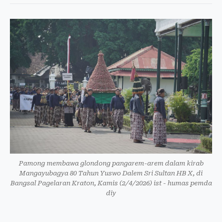
Pamong membawa glondong pangarem-arem dalam kirab
Mangayubagya 80 Tahun Yuswo Dalem Sri Sultan HB X, di
Bangsal Pagelaran Kraton, Kamis (2/4/2026) ist - humas pemda
diy