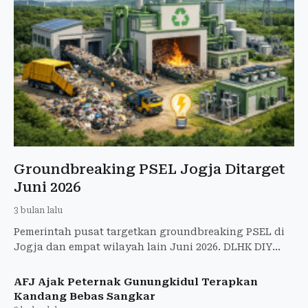
Groundbreaking PSEL Jogja Ditarget
Juni 2026
3 bulan lalu
Pemerintah pusat targetkan groundbreaking PSEL di
Jogja dan empat wilayah lain Juni 2026. DLHK DIY
tunggu pemenang lelang sambah jadi energi listrik
untuk atasi
AFJ Ajak Peternak Gunungkidul Terapkan
Kandang Bebas Sangkar