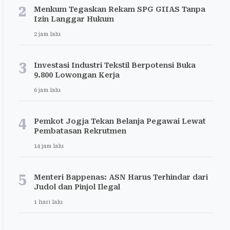
2
Menkum Tegaskan Rekam SPG GIIAS Tanpa
Izin Langgar Hukum
2 jam lalu
3
Investasi Industri Tekstil Berpotensi Buka
9.800 Lowongan Kerja
6 jam lalu
4
Pemkot Jogja Tekan Belanja Pegawai Lewat
Pembatasan Rekrutmen
14 jam lalu
5
Menteri Bappenas: ASN Harus Terhindar dari
Judol dan Pinjol Ilegal
1 hari lalu