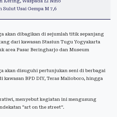
h Kering, Waspada El Nino
 Sulut Usai Gempa M 7,6
a akan dibagikan di sejumlah titik sepanjang
ang dari kawasan Stasiun Tugu Yogyakarta
suk area Pasar Beringharjo dan Museum
ga akan disuguhi pertunjukan seni di berbagai
di kawasan BPD DIY, Teras Malioboro, hingga
ratiwi, menyebut kegiatan ini mengusung
dekatan “art on the street”.