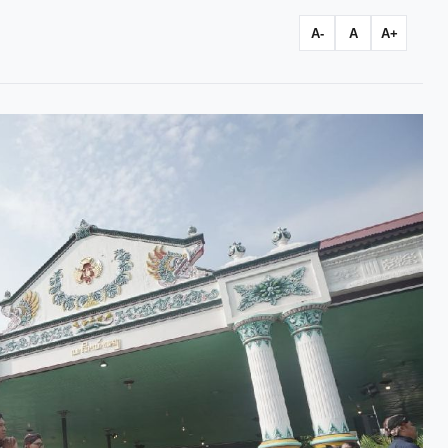
A-
A
A+