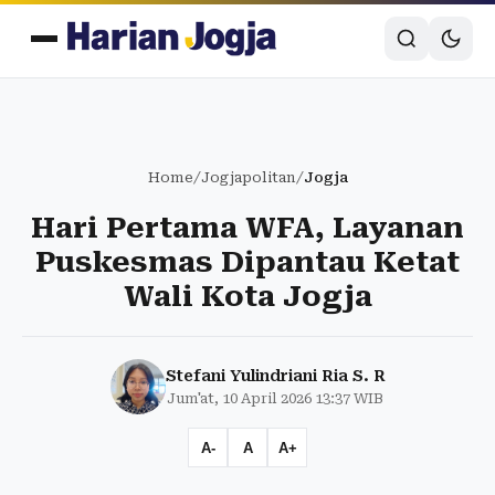
Home
/
Jogjapolitan
/
Jogja
Hari Pertama WFA, Layanan
Puskesmas Dipantau Ketat
Wali Kota Jogja
Stefani Yulindriani Ria S. R
Jum'at, 10 April 2026 13:37 WIB
A-
A
A+