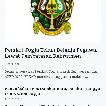
Pemkot Jogja Tekan Belanja Pegawai
Lewat Pembatasan Rekrutmen
3 hari lalu
Belanja pegawai Pemkot Jogja masih 35,7 persen dari
APBD 2026. BPKAD menekan anggaran melalui
pembatasan rekrutmen ASN dan memanfaatkan
tingginya angka pensiun
Penambahan Pos Damkar Baru, Pemkot Tunggu
Izin Kraton Jogja
3 hari lalu