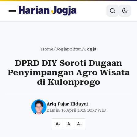
Home
/
Jogjapolitan
/
Jogja
DPRD DIY Soroti Dugaan
Penyimpangan Agro Wisata
di Kulonprogo
Ariq Fajar Hidayat
Kamis, 16 April 2026 10:37 WIB
A-
A
A+