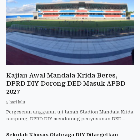
Kajian Awal Mandala Krida Beres,
DPRD DIY Dorong DED Masuk APBD
2027
5 hari lalu
Pergeseran anggaran uji tanah Stadion Mandala Krida
rampung. DPRD DIY mendorong penyusunan DED
dianggarkan pada 2027 sebagai tahapan renovasi
stadion.
Sekolah Khusus Olahraga DIY Ditargetkan