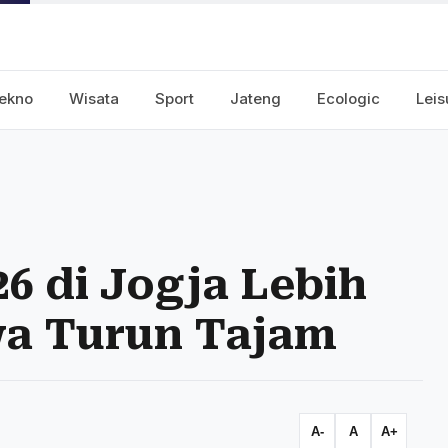
ekno
Wisata
Sport
Jateng
Ecologic
Leis
6 di Jogja Lebih
wa Turun Tajam
A-
A
A+