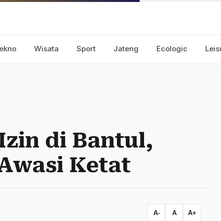
ekno
Wisata
Sport
Jateng
Ecologic
Leis
zin di Bantul,
Awasi Ketat
A-
A
A+