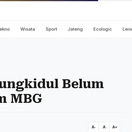
ekno
Wisata
Sport
Jateng
Ecologic
Leis
nungkidul Belum
am MBG
A-
A
A+