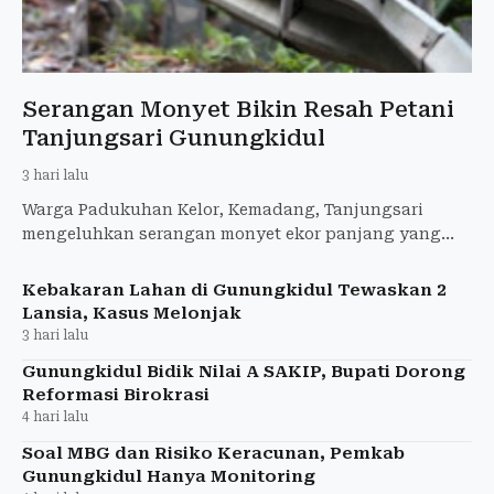
Serangan Monyet Bikin Resah Petani
Tanjungsari Gunungkidul
3 hari lalu
Warga Padukuhan Kelor, Kemadang, Tanjungsari
mengeluhkan serangan monyet ekor panjang yang
merusak area pertanian yang dimiliki karena bisa
gagal panen.
Kebakaran Lahan di Gunungkidul Tewaskan 2
Lansia, Kasus Melonjak
3 hari lalu
Gunungkidul Bidik Nilai A SAKIP, Bupati Dorong
Reformasi Birokrasi
4 hari lalu
Soal MBG dan Risiko Keracunan, Pemkab
Gunungkidul Hanya Monitoring