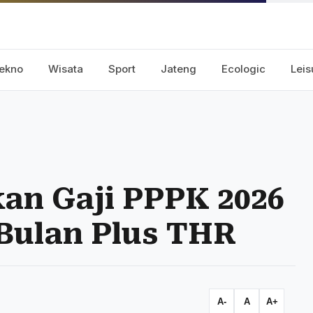
ekno
Wisata
Sport
Jateng
Ecologic
Leis
an Gaji PPPK 2026
Bulan Plus THR
A-
A
A+