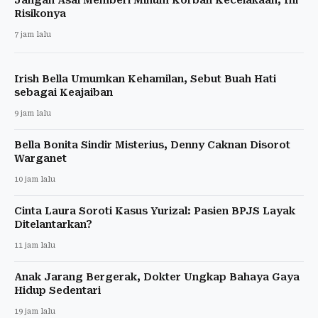
Jangan Asal Memberi Minum Korban Kecelakaan, Ini
Risikonya
7 jam lalu
Irish Bella Umumkan Kehamilan, Sebut Buah Hati
sebagai Keajaiban
9 jam lalu
Bella Bonita Sindir Misterius, Denny Caknan Disorot
Warganet
10 jam lalu
Cinta Laura Soroti Kasus Yurizal: Pasien BPJS Layak
Ditelantarkan?
11 jam lalu
Anak Jarang Bergerak, Dokter Ungkap Bahaya Gaya
Hidup Sedentari
19 jam lalu