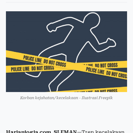
Korban kejahatan/kecelakaan - Ilustrasi Freepik
Harianjogja.com, SLEMAN
—Tren kecelakaan