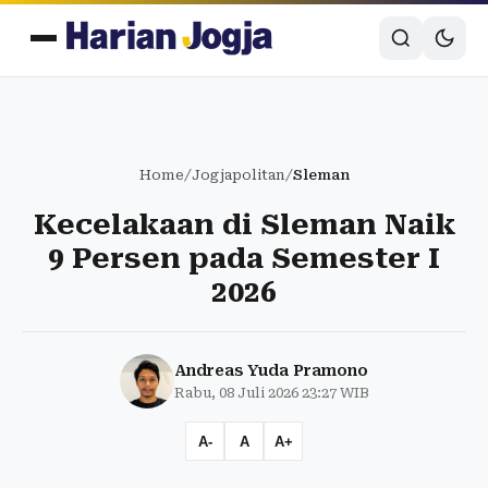
Home
/
Jogjapolitan
/
Sleman
Kecelakaan di Sleman Naik
9 Persen pada Semester I
2026
Andreas Yuda Pramono
Rabu, 08 Juli 2026 23:27 WIB
A-
A
A+