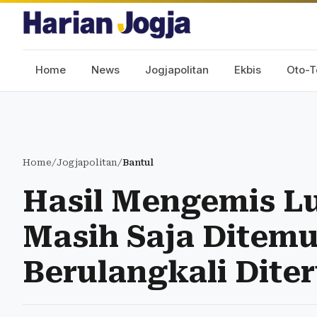
Home
News
Jogjapolitan
Ekbis
Oto-T
Home
/
Jogjapolitan
/
Bantul
Hasil Mengemis L
Masih Saja Ditem
Berulangkali Dite