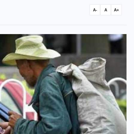
A-
A
A+