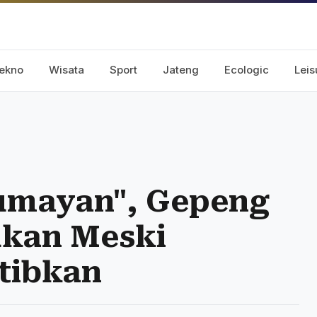
ekno
Wisata
Sport
Jateng
Ecologic
Leis
umayan", Gepeng
ukan Meski
rtibkan