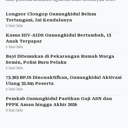
tangki air bersih telah disalurkan ke wilayah
terdampak kekeringan.
Longsor Clongop Gunungkidul Belum
Tertangani, Ini Kendalanya
5 hari lalu
Kasus HIV-AIDS Gunungkidul Bertambah, 13
Anak Terpapar
5 hari lalu
Bayi Ditemukan di Pekarangan Rumah Warga
Semin, Polisi Buru Pelaku
5 hari lalu
73.363 BPJS Dinonaktifkan, Gunungkidul Aktivasi
Ulang 32.845 Peserta
5 hari lalu
Pemkab Gunungkidul Pastikan Gaji ASN dan
PPPK Aman hingga Akhir 2026
6 hari lalu