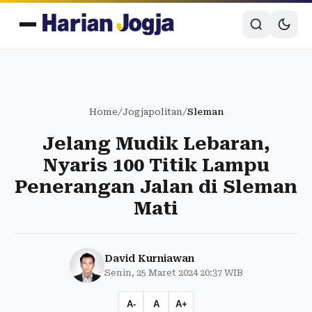
Home
/
Jogjapolitan
/
Sleman
Jelang Mudik Lebaran,
Nyaris 100 Titik Lampu
Penerangan Jalan di Sleman
Mati
David Kurniawan
Senin, 25 Maret 2024 20:37 WIB
A-
A
A+