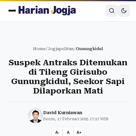
Home
/
Jogjapolitan
/
Gunungkidul
Suspek Antraks Ditemukan
di Tileng Girisubo
Gunungkidul, Seekor Sapi
Dilaporkan Mati
David Kurniawan
Senin, 17 Februari 2025 17:27 WIB
A-
A
A+