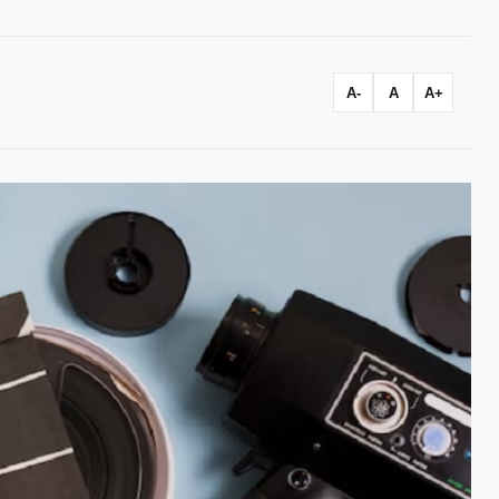
A-
A
A+