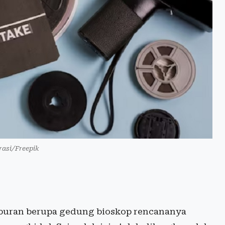
trasi/Freepik
buran berupa gedung bioskop rencananya