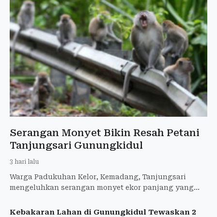
Serangan Monyet Bikin Resah Petani
Tanjungsari Gunungkidul
3 hari lalu
Warga Padukuhan Kelor, Kemadang, Tanjungsari
mengeluhkan serangan monyet ekor panjang yang
merusak area pertanian yang dimiliki karena bisa
gagal panen.
Kebakaran Lahan di Gunungkidul Tewaskan 2