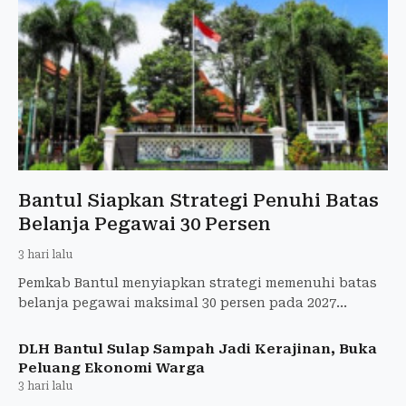
Bantul Siapkan Strategi Penuhi Batas
Belanja Pegawai 30 Persen
3 hari lalu
Pemkab Bantul menyiapkan strategi memenuhi batas
belanja pegawai maksimal 30 persen pada 2027
dengan meningkatkan PAD, menerapkan zero minus
growth ASN, dan mem
DLH Bantul Sulap Sampah Jadi Kerajinan, Buka
Peluang Ekonomi Warga
3 hari lalu