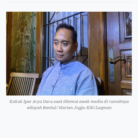
Kakak Ipar Arya Daru saat ditemui awak media di rumahnya
wilayah Bantul/ Harian Jogja-Kiki Luqman