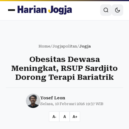
Home
/
Jogjapolitan
/
Jogja
Obesitas Dewasa
Meningkat, RSUP Sardjito
Dorong Terapi Bariatrik
Yosef Leon
Selasa, 10 Februari 2026 19:37 WIB
A-
A
A+