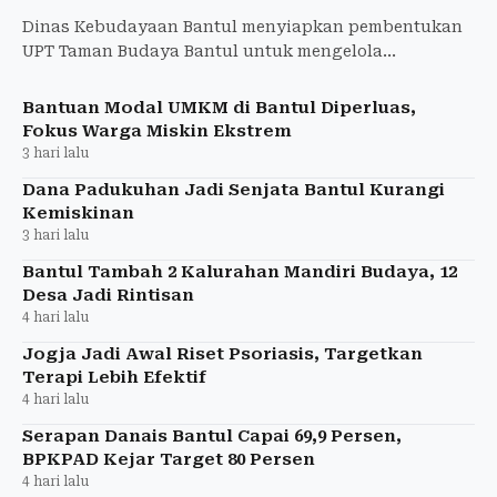
Dinas Kebudayaan Bantul menyiapkan pembentukan
UPT Taman Budaya Bantul untuk mengelola
operasional kawasan budaya seluas hampir lima
hektare. Target terbentuk p
Bantuan Modal UMKM di Bantul Diperluas,
Fokus Warga Miskin Ekstrem
3 hari lalu
Dana Padukuhan Jadi Senjata Bantul Kurangi
Kemiskinan
3 hari lalu
Bantul Tambah 2 Kalurahan Mandiri Budaya, 12
Desa Jadi Rintisan
4 hari lalu
Jogja Jadi Awal Riset Psoriasis, Targetkan
Terapi Lebih Efektif
4 hari lalu
Serapan Danais Bantul Capai 69,9 Persen,
BPKPAD Kejar Target 80 Persen
4 hari lalu