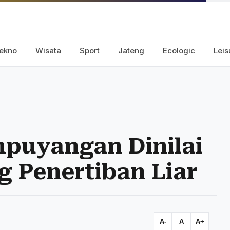
ekno
Wisata
Sport
Jateng
Ecologic
Leis
mpuyangan Dinilai
 Penertiban Liar
A-
A
A+