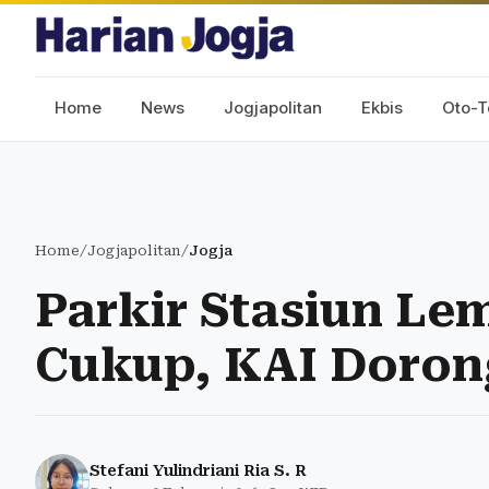
Home
News
Jogjapolitan
Ekbis
Oto-T
Home
/
Jogjapolitan
/
Jogja
Parkir Stasiun Le
Cukup, KAI Dorong
Stefani Yulindriani Ria S. R