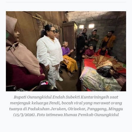
Bupati Gunungkidul Endah Subekti Kuntariningsih saat
menjenguk keluarga Fendi, bocah viral yang merawat orang
tuanya di Padukuhan Jeruken, Girisekar, Panggang, Minggu
(15/3/2026). Foto istimewa Humas Pemkab Gunungkidul