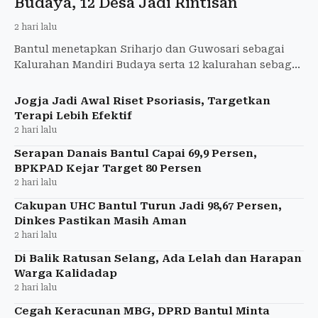
Budaya, 12 Desa Jadi Rintisan
2 hari lalu
Bantul menetapkan Sriharjo dan Guwosari sebagai
Kalurahan Mandiri Budaya serta 12 kalurahan sebagai
Rintisan Budaya untuk memperkuat pelestarian
budaya lokal.
Jogja Jadi Awal Riset Psoriasis, Targetkan
Terapi Lebih Efektif
2 hari lalu
Serapan Danais Bantul Capai 69,9 Persen,
BPKPAD Kejar Target 80 Persen
2 hari lalu
Cakupan UHC Bantul Turun Jadi 98,67 Persen,
Dinkes Pastikan Masih Aman
2 hari lalu
Di Balik Ratusan Selang, Ada Lelah dan Harapan
Warga Kalidadap
2 hari lalu
Cegah Keracunan MBG, DPRD Bantul Minta