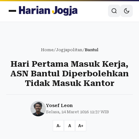
Home
/
Jogjapolitan
/
Bantul
Hari Pertama Masuk Kerja,
ASN Bantul Diperbolehkan
Tidak Masuk Kantor
Yosef Leon
Selasa, 24 Maret 2026 12:37 WIB
A-
A
A+