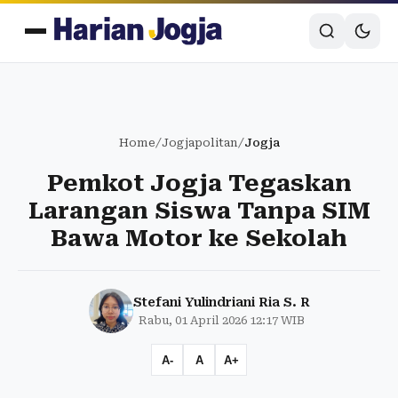
Home
/
Jogjapolitan
/
Jogja
Pemkot Jogja Tegaskan
Larangan Siswa Tanpa SIM
Bawa Motor ke Sekolah
Stefani Yulindriani Ria S. R
Rabu, 01 April 2026 12:17 WIB
A-
A
A+