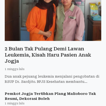
2 Bulan Tak Pulang Demi Lawan
Leukemia, Kisah Haru Pasien Anak
Jogja
1 minggu lalu
Dua anak pejuang leukemia menjalani pengobatan di
RSUP Dr. Sardjito. BPJS Kesehatan membantu
meringankan biaya terapi sehingga keluarga fokus
mendampingi.
Pemkot Jogja Tertibkan Plang Malioboro Tak
Resmi, Dekorasi Boleh
1 minggu lalu