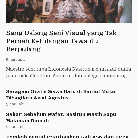
Sang Dalang Seni Visual yang Tak
Pernah Kehilangan Tawa itu
Berpulang
5 hari lalu
Maestro seni rupa Indonesia Nasirun meninggal dunia
pada usia 60 tahun. Sahabat dan kolega mengenang
hari-hari terakhir, tawa, serta warisan besar yang
ditingga
Seragam Gratis Siswa Baru di Bantul Mulai
Dibagikan Awal Agustus
5 hari lalu
Sehari Sebelum Wafat, Nasirun Masih Sapu
Halaman Rumah
5 hari lalu
Pemkab Bantul Prioritaskan Gaji ASN dan PPPK