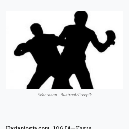
Kekerasan - Ilustrasi/Freepik
Harianjogja.com, JOGJA
—Kasus