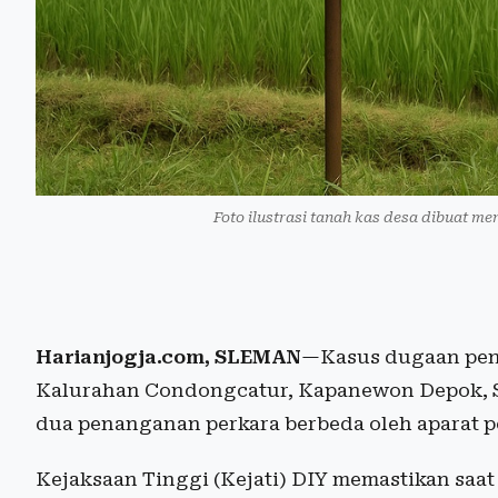
Foto ilustrasi tanah kas desa dibuat me
Harianjogja.com, SLEMAN
—Kasus dugaan pen
Kalurahan Condongcatur, Kapanewon Depok, 
dua penanganan perkara berbeda oleh aparat 
Kejaksaan Tinggi (Kejati) DIY memastikan saa