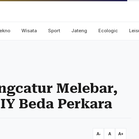
ekno
Wisata
Sport
Jateng
Ecologic
Leis
gcatur Melebar,
DIY Beda Perkara
A-
A
A+