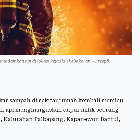
emadamkan api di lokasi kejadian kebakaran. - Freepik
r sampah di sekitar rumah kembali memicu
ini, api menghanguskan dapur milik seorang
n, Kalurahan Palbapang, Kapanewon Bantul,