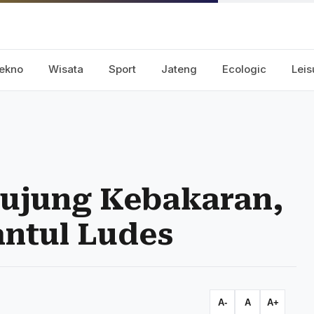
ekno
Wisata
Sport
Jateng
Ecologic
Leis
ujung Kebakaran,
antul Ludes
A-
A
A+