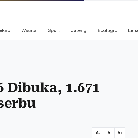
ekno
Wisata
Sport
Jateng
Ecologic
Leis
6 Dibuka, 1.671
serbu
A-
A
A+