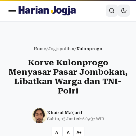
Home
/
Jogjapolitan
/
Kulonprogo
Korve Kulonprogo
Menyasar Pasar Jombokan,
Libatkan Warga dan TNI-
Polri
Khairul Ma\'arif
Sabtu, 13 Juni 2026 09:37 WIB
A-
A
A+