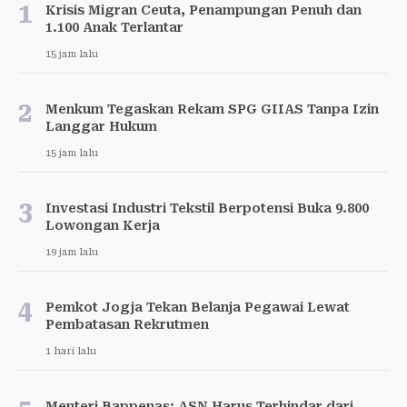
1
Krisis Migran Ceuta, Penampungan Penuh dan
1.100 Anak Terlantar
15 jam lalu
2
Menkum Tegaskan Rekam SPG GIIAS Tanpa Izin
Langgar Hukum
15 jam lalu
3
Investasi Industri Tekstil Berpotensi Buka 9.800
Lowongan Kerja
19 jam lalu
4
Pemkot Jogja Tekan Belanja Pegawai Lewat
Pembatasan Rekrutmen
1 hari lalu
Menteri Bappenas: ASN Harus Terhindar dari