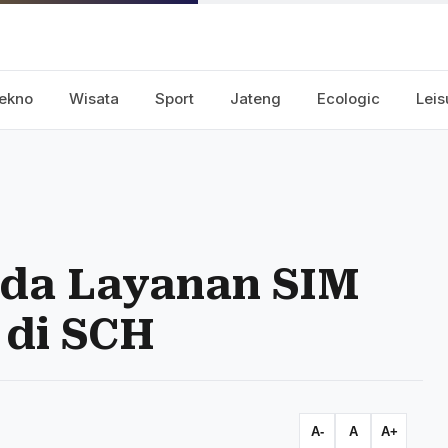
ekno
Wisata
Sport
Jateng
Ecologic
Leis
Ada Layanan SIM
 di SCH
A-
A
A+