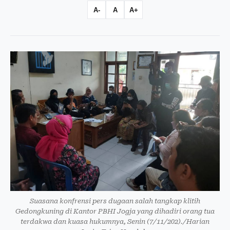
A-
A
A+
Suasana konfrensi pers dugaan salah tangkap klitih
Gedongkuning di Kantor PBHI Jogja yang dihadiri orang tua
terdakwa dan kuasa hukumnya, Senin (7/11/202)./Harian