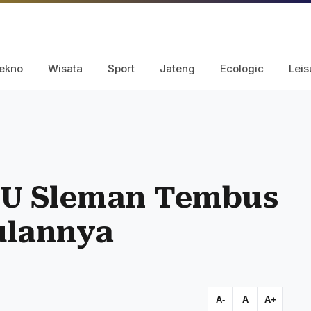
ekno
Wisata
Sport
Jateng
Ecologic
Leis
JU Sleman Tembus
Bulannya
A-
A
A+