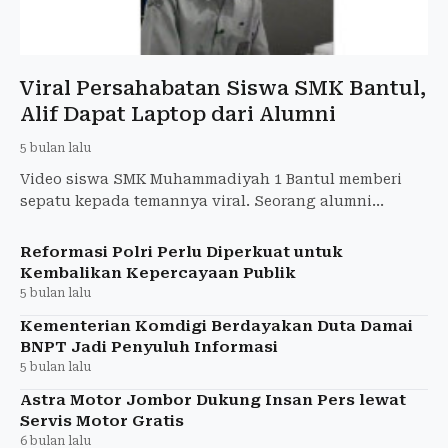
Viral Persahabatan Siswa SMK Bantul,
Alif Dapat Laptop dari Alumni
5 bulan lalu
Video siswa SMK Muhammadiyah 1 Bantul memberi
sepatu kepada temannya viral. Seorang alumni
kemudian memberikan laptop untuk mendukung
belajar Alif.
Reformasi Polri Perlu Diperkuat untuk
Kembalikan Kepercayaan Publik
5 bulan lalu
Kementerian Komdigi Berdayakan Duta Damai
BNPT Jadi Penyuluh Informasi
5 bulan lalu
Astra Motor Jombor Dukung Insan Pers lewat
Servis Motor Gratis
6 bulan lalu