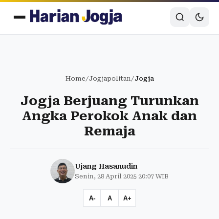
Home
/
Jogjapolitan
/
Jogja
Jogja Berjuang Turunkan
Angka Perokok Anak dan
Remaja
Ujang Hasanudin
Senin, 28 April 2025 20:07 WIB
A-
A
A+