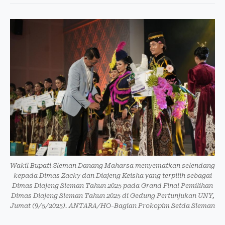
Wakil Bupati Sleman Danang Maharsa menyematkan selendang
kepada Dimas Zacky dan Diajeng Keisha yang terpilih sebagai
Dimas Diajeng Sleman Tahun 2025 pada Grand Final Pemilihan
Dimas Diajeng Sleman Tahun 2025 di Gedung Pertunjukan UNY,
Jumat (9/5/2025). ANTARA/HO-Bagian Prokopim Setda Sleman