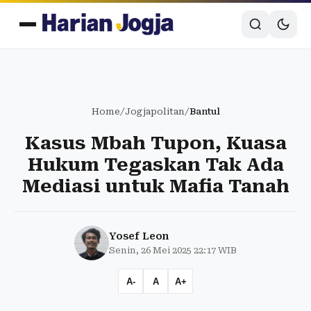
Home
/
Jogjapolitan
/
Bantul
Kasus Mbah Tupon, Kuasa
Hukum Tegaskan Tak Ada
Mediasi untuk Mafia Tanah
Yosef Leon
Senin, 26 Mei 2025 22:17 WIB
A-
A
A+