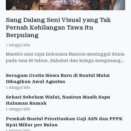
Sang Dalang Seni Visual yang Tak
Pernah Kehilangan Tawa itu
Berpulang
1 minggu lalu
Maestro seni rupa Indonesia Nasirun meninggal dunia
pada usia 60 tahun. Sahabat dan kolega mengenang
hari-hari terakhir, tawa, serta warisan besar yang
ditingga
Seragam Gratis Siswa Baru di Bantul Mulai
Dibagikan Awal Agustus
1 minggu lalu
Sehari Sebelum Wafat, Nasirun Masih Sapu
Halaman Rumah
1 minggu lalu
Pemkab Bantul Prioritaskan Gaji ASN dan PPPK
Rp41 Miliar per Bulan
1 minggu lalu