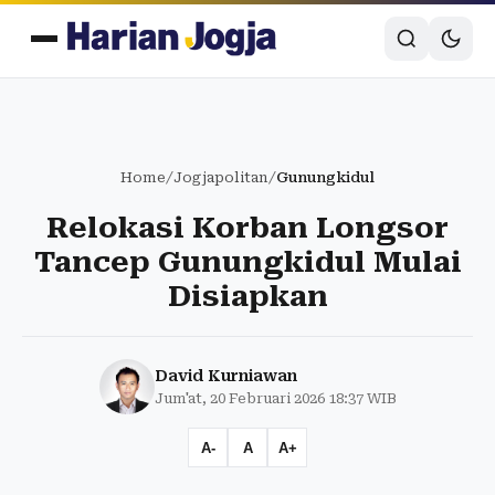
Home
/
Jogjapolitan
/
Gunungkidul
Relokasi Korban Longsor
Tancep Gunungkidul Mulai
Disiapkan
David Kurniawan
Jum'at, 20 Februari 2026 18:37 WIB
A-
A
A+