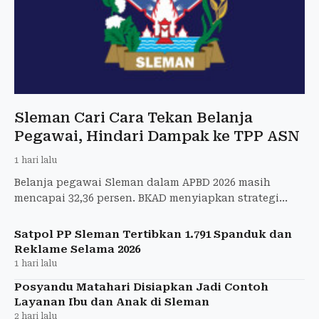
Sleman Cari Cara Tekan Belanja
Pegawai, Hindari Dampak ke TPP ASN
1 hari lalu
Belanja pegawai Sleman dalam APBD 2026 masih
mencapai 32,36 persen. BKAD menyiapkan strategi
pengendalian belanja dan peningkatan PAD untuk
memenuhi batas 30.
Satpol PP Sleman Tertibkan 1.791 Spanduk dan
Reklame Selama 2026
1 hari lalu
Posyandu Matahari Disiapkan Jadi Contoh
Layanan Ibu dan Anak di Sleman
2 hari lalu