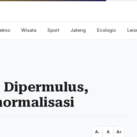
ekno
Wisata
Sport
Jateng
Ecologic
Leis
 Dipermulus,
normalisasi
A-
A
A+