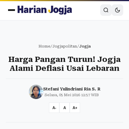
Home
/
Jogjapolitan
/
Jogja
Harga Pangan Turun! Jogja
Alami Deflasi Usai Lebaran
Stefani Yulindriani Ria S. R
Selasa, 05 Mei 2026 12:57 WIB
A-
A
A+