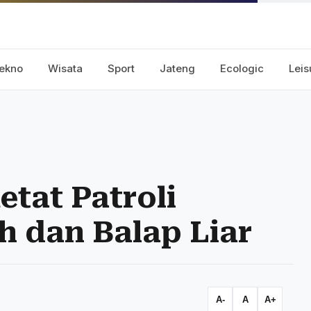
ekno
Wisata
Sport
Jateng
Ecologic
Leis
etat Patroli
h dan Balap Liar
A-
A
A+