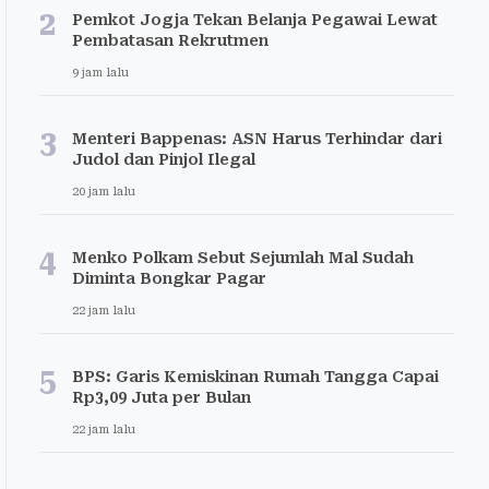
2
Pemkot Jogja Tekan Belanja Pegawai Lewat
Pembatasan Rekrutmen
9 jam lalu
3
Menteri Bappenas: ASN Harus Terhindar dari
Judol dan Pinjol Ilegal
20 jam lalu
4
Menko Polkam Sebut Sejumlah Mal Sudah
Diminta Bongkar Pagar
22 jam lalu
5
BPS: Garis Kemiskinan Rumah Tangga Capai
Rp3,09 Juta per Bulan
22 jam lalu