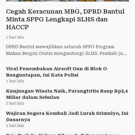
Cegah Keracunan MBG, DPRD Bantul
Minta SPPG Lengkapi SLHS dan
HACCP
1 hari lalu
DPRD Bantul mewajibkan seluruh SPPG Program
Makan Bergizi Gratis mengantongi SLHS. Pemkab juga
membentuk Satgas MBG beranggotakan 48 personel
untuk memperketat
Viral Penembakan Airsoft Gun di Blok O
Banguntapan, Ini Kata Polisi
1 hari lalu
Kunjungan Wisata Naik, Parangtritis Raup Rp2,4
Miliar dalam Sebulan
2 hari lalu
Wajiran Segera Kembali Jadi Lurah Srimulyo, Ini
Dasarnya
2 hari lalu