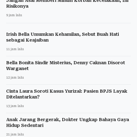
Jangan Asal Memberi Minum Korban Kecelakaan, Ini
Risikonya
9 jam lalu
Irish Bella Umumkan Kehamilan, Sebut Buah Hati
sebagai Keajaiban
11 jam lalu
Bella Bonita Sindir Misterius, Denny Caknan Disorot
Warganet
12 jam lalu
Cinta Laura Soroti Kasus Yurizal: Pasien BPJS Layak
Ditelantarkan?
13 jam lalu
Anak Jarang Bergerak, Dokter Ungkap Bahaya Gaya
Hidup Sedentari
21 jam lalu