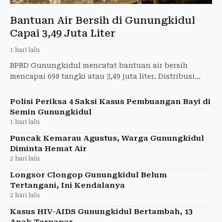
Bantuan Air Bersih di Gunungkidul
Capai 3,49 Juta Liter
1 hari lalu
BPBD Gunungkidul mencatat bantuan air bersih
mencapai 698 tangki atau 3,49 juta liter. Distribusi
diperkirakan berlanjut hingga musim kemarau
berakhir.
Polisi Periksa 4 Saksi Kasus Pembuangan Bayi di
Semin Gunungkidul
1 hari lalu
Puncak Kemarau Agustus, Warga Gunungkidul
Diminta Hemat Air
2 hari lalu
Longsor Clongop Gunungkidul Belum
Tertangani, Ini Kendalanya
2 hari lalu
Kasus HIV-AIDS Gunungkidul Bertambah, 13
Anak Terpapar