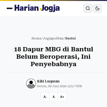
Home
/
Jogjapolitan
/
Bantul
18 Dapur MBG di Bantul
Belum Beroperasi, Ini
Penyebabnya
Kiki Luqman
Senin, 08 Juni 2026 13:57 WIB
A-
A
A+