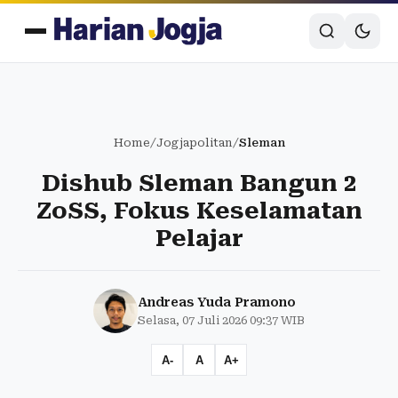
Home
/
Jogjapolitan
/
Sleman
Dishub Sleman Bangun 2
ZoSS, Fokus Keselamatan
Pelajar
Andreas Yuda Pramono
Selasa, 07 Juli 2026 09:37 WIB
A-
A
A+