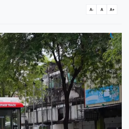
A-
A
A+