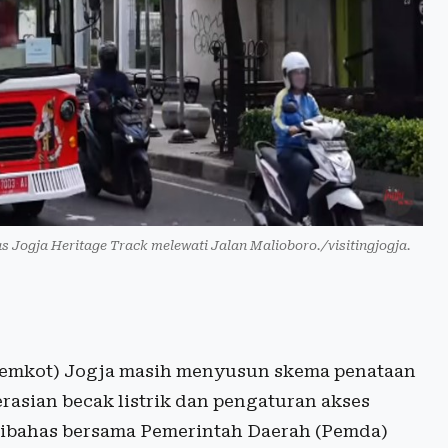
 Jogja Heritage Track melewati Jalan Malioboro./visitingjogja.
emkot) Jogja masih menyusun skema penataan
asian becak listrik dan pengaturan akses
 dibahas bersama Pemerintah Daerah (Pemda)