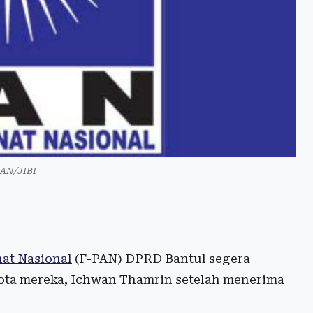
AN/JIBI
at Nasional
(F-PAN) DPRD Bantul segera
ota mereka, Ichwan Thamrin setelah menerima