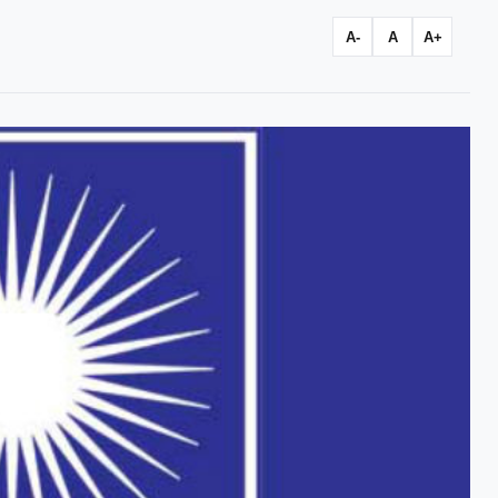
A-
A
A+