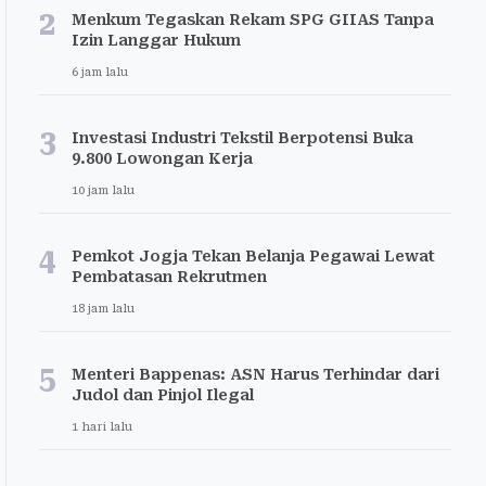
2
Menkum Tegaskan Rekam SPG GIIAS Tanpa
Izin Langgar Hukum
6 jam lalu
3
Investasi Industri Tekstil Berpotensi Buka
9.800 Lowongan Kerja
10 jam lalu
4
Pemkot Jogja Tekan Belanja Pegawai Lewat
Pembatasan Rekrutmen
18 jam lalu
5
Menteri Bappenas: ASN Harus Terhindar dari
Judol dan Pinjol Ilegal
1 hari lalu